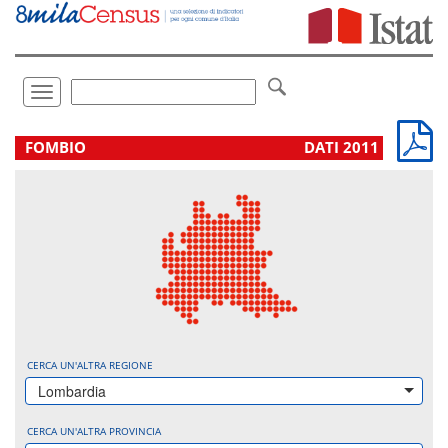
Vai
direttamente
a:
Contenuto
Ricerca
Toggle
navigation
.
FOMBIO
DATI 2011
CERCA UN'ALTRA REGIONE
Lombardia
CERCA UN'ALTRA PROVINCIA