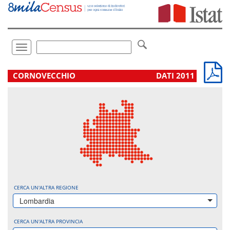
Vai
direttamente
a:
Contenuto
Ricerca
Toggle
navigation
.
CORNOVECCHIO
DATI 2011
CERCA UN'ALTRA REGIONE
Lombardia
CERCA UN'ALTRA PROVINCIA