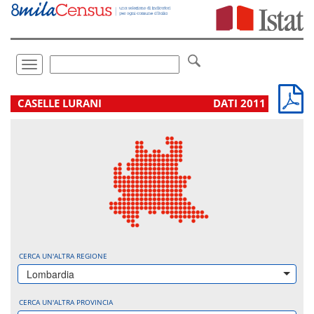
Vai
direttamente
a:
Contenuto
Ricerca
Toggle
navigation
.
CASELLE LURANI
DATI 2011
CERCA UN'ALTRA REGIONE
Lombardia
CERCA UN'ALTRA PROVINCIA