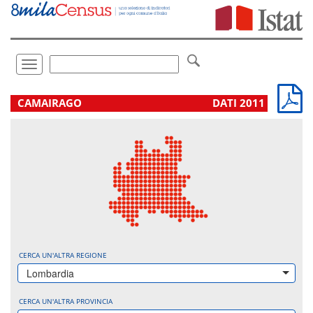
Vai
direttamente
a:
Contenuto
Ricerca
Toggle
navigation
.
CAMAIRAGO
DATI 2011
CERCA UN'ALTRA REGIONE
Lombardia
CERCA UN'ALTRA PROVINCIA