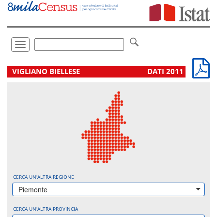
Vai
direttamente
a:
Contenuto
Ricerca
Toggle
navigation
.
VIGLIANO BIELLESE
DATI 2011
CERCA UN'ALTRA REGIONE
Piemonte
CERCA UN'ALTRA PROVINCIA