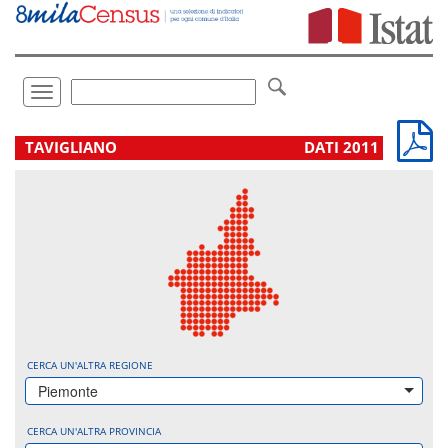
Vai
direttamente
a:
Contenuto
Ricerca
Toggle
navigation
.
TAVIGLIANO
DATI 2011
CERCA UN'ALTRA REGIONE
Piemonte
CERCA UN'ALTRA PROVINCIA