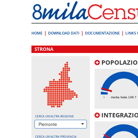
Vai
direttamente
a:
Contenuto
Ricerca
HOME
DOWNLOAD DATI
DOCUMENTAZIONE
LINKS 
.
STRONA
POPOLAZIO
254
0
media Italia 148.7
INTEGRAZIO
CERCA UN'ALTRA REGIONE
Piemonte
CERCA UN'ALTRA PROVINCIA