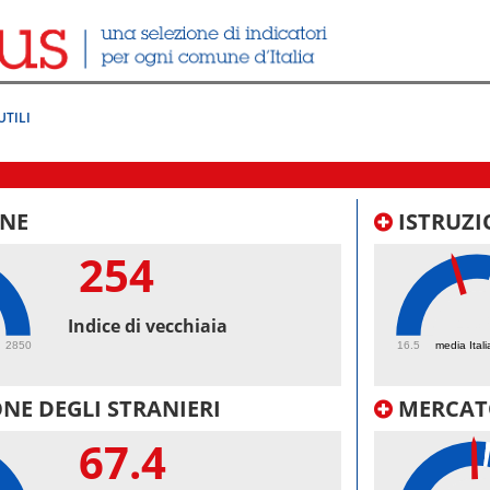
UTILI
NE
ISTRUZI
254
43.
Indice di vecchiaia
2850
16.5
media Itali
NE DEGLI STRANIERI
MERCAT
67.4