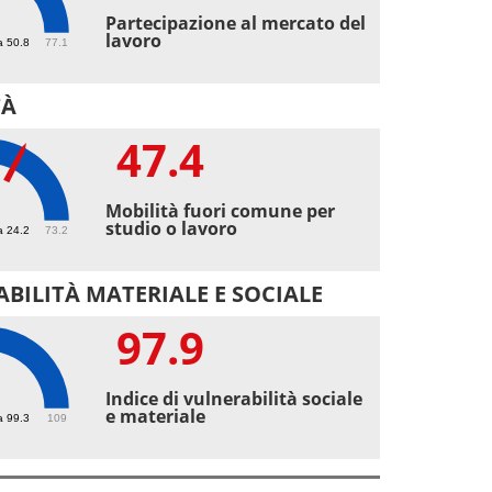
4
Partecipazione al mercato del
lavoro
a 50.8
77.1
TÀ
47.4
4
Mobilità fuori comune per
studio o lavoro
a 24.2
73.2
BILITÀ MATERIALE E SOCIALE
97.9
9
Indice di vulnerabilità sociale
e materiale
a 99.3
109