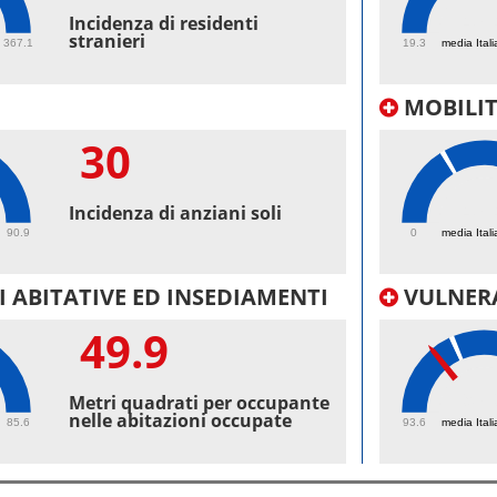
47.
Incidenza di residenti
stranieri
367.1
19.3
media Itali
MOBILI
30
47.
Incidenza di anziani soli
90.9
0
media Itali
 ABITATIVE ED INSEDIAMENTI
VULNERA
49.9
97.
Metri quadrati per occupante
nelle abitazioni occupate
85.6
93.6
media Itali