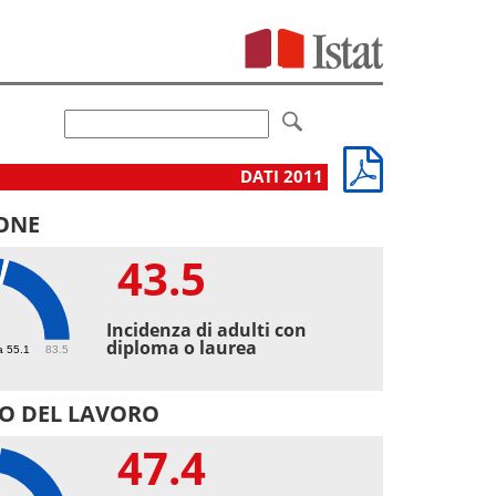
DATI 2011
ONE
43.5
5
Incidenza di adulti con
diploma o laurea
a 55.1
83.5
O DEL LAVORO
47.4