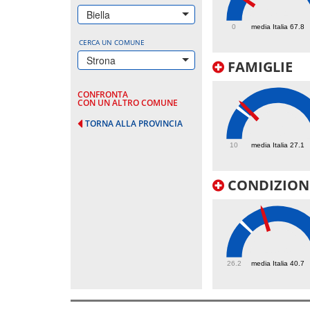
67.4
Biella
0
media Italia 67.8
CERCA UN COMUNE
Strona
FAMIGLIE
CONFRONTA
CON UN ALTRO COMUNE
TORNA ALLA PROVINCIA
30
10
media Italia 27.1
CONDIZIONI
49.9
26.2
media Italia 40.7