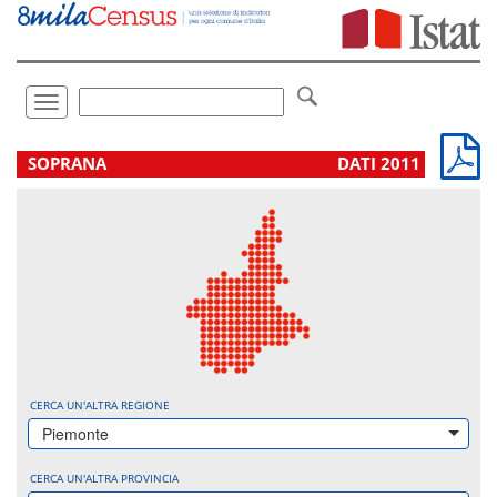
Vai
direttamente
a:
Contenuto
Ricerca
Toggle
navigation
.
SOPRANA
DATI 2011
CERCA UN'ALTRA REGIONE
Piemonte
CERCA UN'ALTRA PROVINCIA