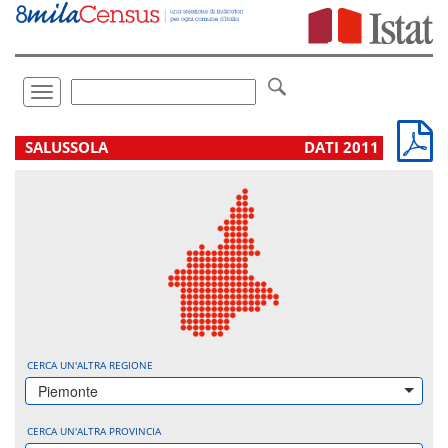
Vai
direttamente
a:
Contenuto
Ricerca
Toggle
navigation
.
SALUSSOLA
DATI 2011
CERCA UN'ALTRA REGIONE
Piemonte
CERCA UN'ALTRA PROVINCIA