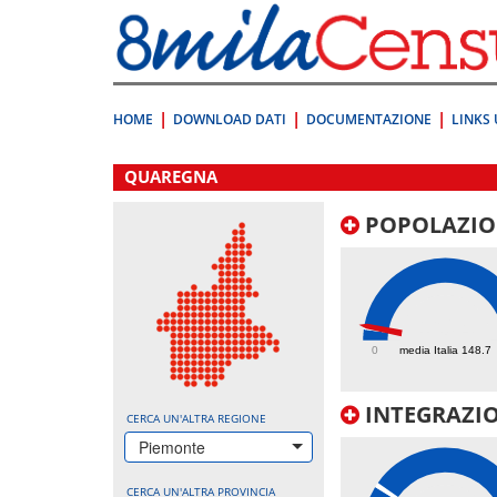
Vai
direttamente
a:
Contenuto
Ricerca
HOME
DOWNLOAD DATI
DOCUMENTAZIONE
LINKS 
.
QUAREGNA
POPOLAZIO
160.4
0
media Italia 148.7
INTEGRAZIO
CERCA UN'ALTRA REGIONE
Piemonte
CERCA UN'ALTRA PROVINCIA