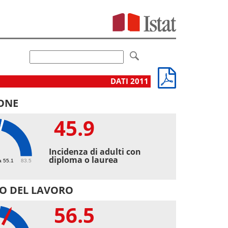
DATI 2011
ONE
45.9
9
Incidenza di adulti con
diploma o laurea
a 55.1
83.5
O DEL LAVORO
56.5