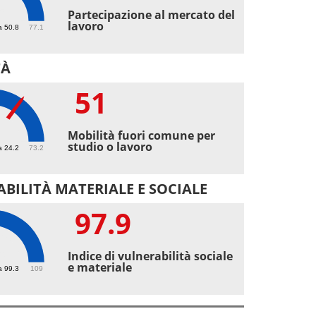
5
Partecipazione al mercato del
lavoro
a 50.8
77.1
TÀ
51
Mobilità fuori comune per
studio o lavoro
a 24.2
73.2
BILITÀ MATERIALE E SOCIALE
97.9
9
Indice di vulnerabilità sociale
e materiale
a 99.3
109