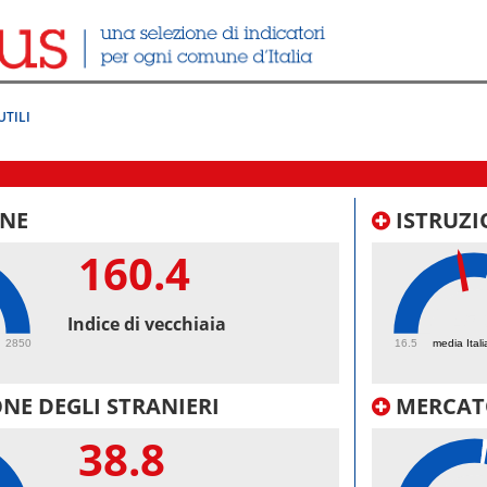
UTILI
NE
ISTRUZI
160.4
45.
Indice di vecchiaia
2850
16.5
media Itali
NE DEGLI STRANIERI
MERCAT
38.8