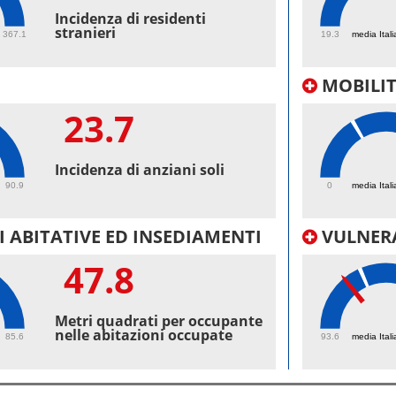
56.
Incidenza di residenti
stranieri
367.1
19.3
media Itali
MOBILI
23.7
51
Incidenza di anziani soli
90.9
0
media Itali
 ABITATIVE ED INSEDIAMENTI
VULNERA
47.8
97.
Metri quadrati per occupante
nelle abitazioni occupate
85.6
93.6
media Itali