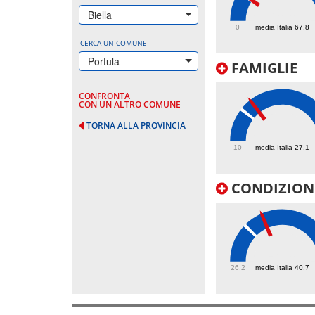
71.1
Biella
0
media Italia 67.8
CERCA UN COMUNE
Portula
FAMIGLIE
CONFRONTA
CON UN ALTRO COMUNE
TORNA ALLA PROVINCIA
33.3
10
media Italia 27.1
CONDIZIONI
48.1
26.2
media Italia 40.7