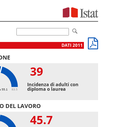
DATI 2011
ONE
39
Incidenza di adulti con
diploma o laurea
a 55.1
83.5
O DEL LAVORO
45.7