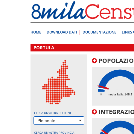
Vai
direttamente
a:
Contenuto
Ricerca
HOME
DOWNLOAD DATI
DOCUMENTAZIONE
LINKS 
.
PORTULA
POPOLAZIO
240.7
0
media Italia 148.7
INTEGRAZIO
CERCA UN'ALTRA REGIONE
Piemonte
CERCA UN'ALTRA PROVINCIA