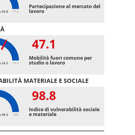
7
Partecipazione al mercato del
lavoro
a 50.8
77.1
TÀ
47.1
1
Mobilità fuori comune per
studio o lavoro
a 24.2
73.2
BILITÀ MATERIALE E SOCIALE
98.8
8
Indice di vulnerabilità sociale
e materiale
a 99.3
109