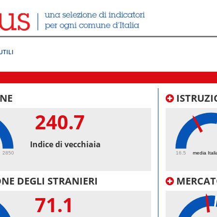
UTILI
NE
ISTRUZI
240.7
39
Indice di vecchiaia
2850
16.5
media Itali
NE DEGLI STRANIERI
MERCAT
71.1