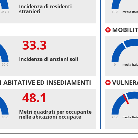
45.
Incidenza di residenti
stranieri
367.1
19.3
media Itali
MOBILI
33.3
47.
Incidenza di anziani soli
90.9
0
media Itali
 ABITATIVE ED INSEDIAMENTI
VULNERA
48.1
98.
Metri quadrati per occupante
nelle abitazioni occupate
85.6
93.6
media Itali