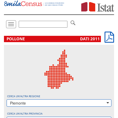
Vai
direttamente
a:
Contenuto
Ricerca
Toggle
navigation
.
POLLONE
DATI 2011
CERCA UN'ALTRA REGIONE
Piemonte
CERCA UN'ALTRA PROVINCIA