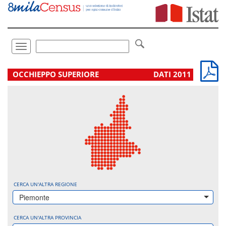
Vai
direttamente
a:
Contenuto
Ricerca
Toggle
navigation
.
OCCHIEPPO SUPERIORE
DATI 2011
CERCA UN'ALTRA REGIONE
Piemonte
CERCA UN'ALTRA PROVINCIA