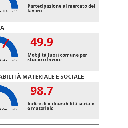
Partecipazione al mercato del
lavoro
a 50.8
77.1
TÀ
49.9
9
Mobilità fuori comune per
studio o lavoro
a 24.2
73.2
BILITÀ MATERIALE E SOCIALE
98.7
7
Indice di vulnerabilità sociale
e materiale
a 99.3
109