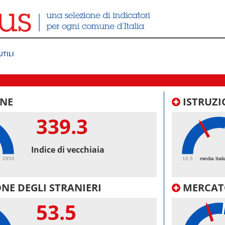
UTILI
NE
ISTRUZI
339.3
38.
Indice di vecchiaia
2850
16.5
media Itali
NE DEGLI STRANIERI
MERCAT
53.5