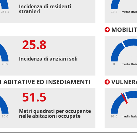
42
Incidenza di residenti
stranieri
367.1
19.3
media Itali
MOBILI
25.8
49.
Incidenza di anziani soli
90.9
0
media Itali
 ABITATIVE ED INSEDIAMENTI
VULNERA
51.5
98.
Metri quadrati per occupante
nelle abitazioni occupate
85.6
93.6
media Itali