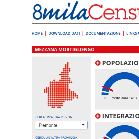
Vai
direttamente
a:
Contenuto
Ricerca
HOME
DOWNLOAD DATI
DOCUMENTAZIONE
LINKS 
.
MEZZANA MORTIGLIENGO
POPOLAZIO
339.3
0
media Italia 148.7
INTEGRAZIO
CERCA UN'ALTRA REGIONE
Piemonte
CERCA UN'ALTRA PROVINCIA