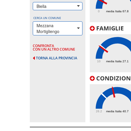
53.5
Biella
0
media Italia 67.8
CERCA UN COMUNE
Mezzana
FAMIGLIE
Mortigliengo
CONFRONTA
CON UN ALTRO COMUNE
25.8
TORNA ALLA PROVINCIA
10
media Italia 27.1
CONDIZIONI
51.5
26.2
media Italia 40.7