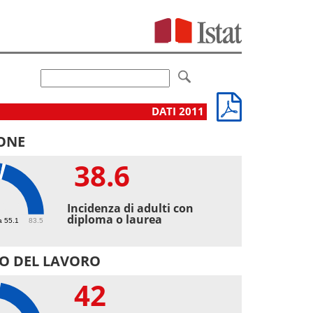
DATI 2011
ONE
38.6
6
Incidenza di adulti con
diploma o laurea
a 55.1
83.5
O DEL LAVORO
42