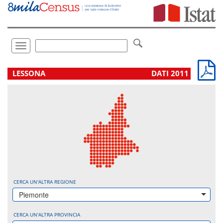
Vai
direttamente
a:
Contenuto
Ricerca
Toggle
navigation
.
LESSONA
DATI 2011
CERCA UN'ALTRA REGIONE
Piemonte
CERCA UN'ALTRA PROVINCIA