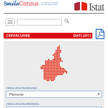
Vai
direttamente
a:
Contenuto
Ricerca
Toggle
navigation
.
CREVACUORE
DATI 2011
CERCA UN'ALTRA REGIONE
Piemonte
CERCA UN'ALTRA PROVINCIA