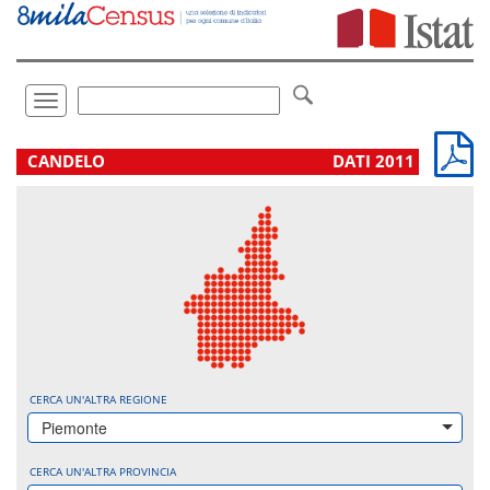
Vai
direttamente
a:
Contenuto
Ricerca
Toggle
navigation
.
CANDELO
DATI 2011
CERCA UN'ALTRA REGIONE
Piemonte
CERCA UN'ALTRA PROVINCIA