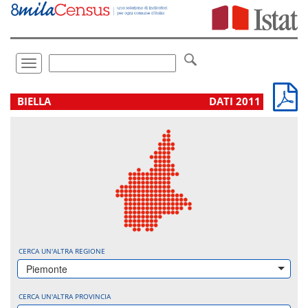
Vai
direttamente
a:
Contenuto
Ricerca
Toggle
navigation
.
BIELLA
DATI 2011
CERCA UN'ALTRA REGIONE
Piemonte
CERCA UN'ALTRA PROVINCIA