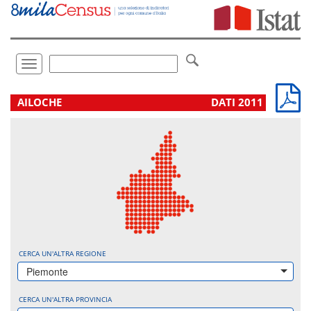
Vai
direttamente
a:
Contenuto
Ricerca
Toggle
navigation
.
AILOCHE
DATI 2011
CERCA UN'ALTRA REGIONE
Piemonte
CERCA UN'ALTRA PROVINCIA