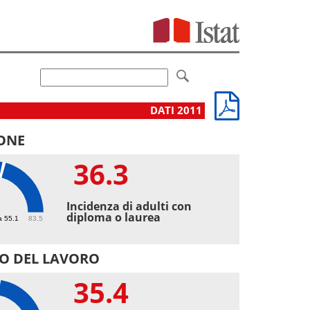
DATI 2011
ONE
36.3
3
Incidenza di adulti con
diploma o laurea
a 55.1
83.5
O DEL LAVORO
35.4