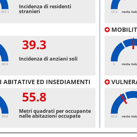
35.
Incidenza di residenti
stranieri
367.1
19.3
media Itali
MOBILI
39.3
36.
Incidenza di anziani soli
90.9
0
media Itali
 ABITATIVE ED INSEDIAMENTI
VULNERA
55.8
98.
Metri quadrati per occupante
nelle abitazioni occupate
85.6
93.6
media Itali