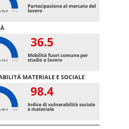
4
Partecipazione al mercato del
lavoro
a 50.8
77.1
TÀ
36.5
5
Mobilità fuori comune per
studio o lavoro
a 24.2
73.2
BILITÀ MATERIALE E SOCIALE
98.4
4
Indice di vulnerabilità sociale
e materiale
a 99.3
109