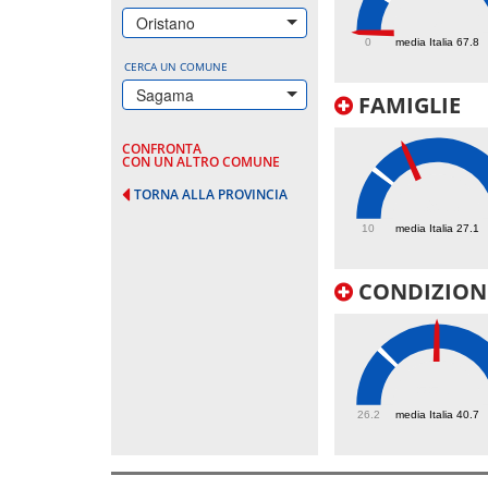
0
Oristano
0
media Italia 67.8
CERCA UN COMUNE
Sagama
FAMIGLIE
CONFRONTA
CON UN ALTRO COMUNE
TORNA ALLA PROVINCIA
39.3
10
media Italia 27.1
CONDIZIONI
55.8
26.2
media Italia 40.7