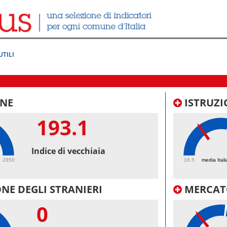
UTILI
NE
ISTRUZI
193.1
36.
Indice di vecchiaia
2850
16.5
media Itali
NE DEGLI STRANIERI
MERCAT
0