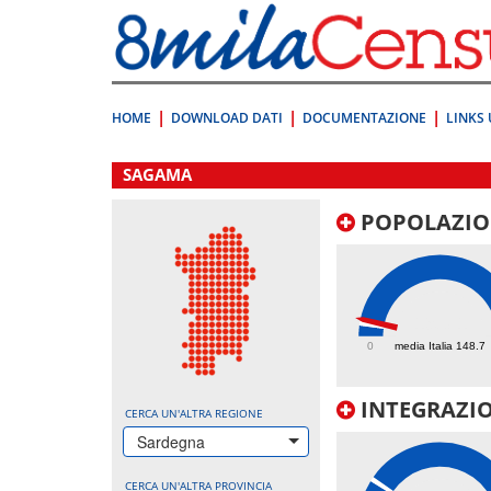
Vai
direttamente
a:
Contenuto
Ricerca
HOME
DOWNLOAD DATI
DOCUMENTAZIONE
LINKS 
.
SAGAMA
POPOLAZIO
193.1
0
media Italia 148.7
INTEGRAZIO
CERCA UN'ALTRA REGIONE
Sardegna
CERCA UN'ALTRA PROVINCIA