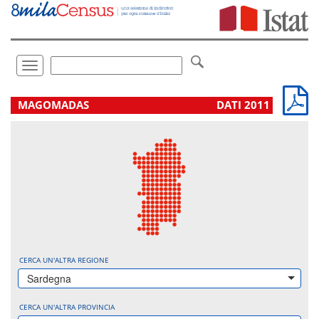
Vai
direttamente
a:
Contenuto
Ricerca
Toggle
navigation
.
MAGOMADAS
DATI 2011
CERCA UN'ALTRA REGIONE
Sardegna
CERCA UN'ALTRA PROVINCIA