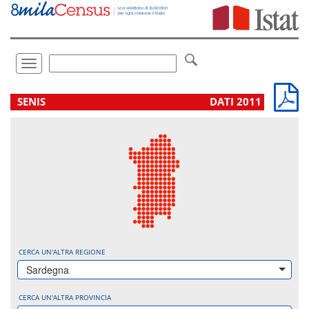
Vai
direttamente
a:
Contenuto
Ricerca
Toggle
navigation
.
SENIS
DATI 2011
CERCA UN'ALTRA REGIONE
Sardegna
CERCA UN'ALTRA PROVINCIA