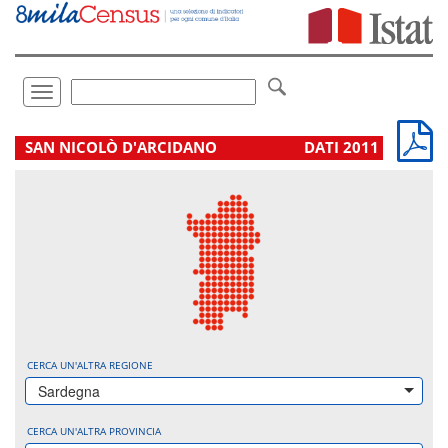
Vai
direttamente
a:
Contenuto
Ricerca
Toggle
navigation
.
SAN NICOLÒ D'ARCIDANO
DATI 2011
CERCA UN'ALTRA REGIONE
Sardegna
CERCA UN'ALTRA PROVINCIA