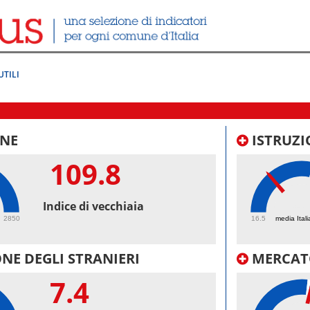
UTILI
NE
ISTRUZI
109.8
34.
Indice di vecchiaia
2850
16.5
media Itali
NE DEGLI STRANIERI
MERCAT
7.4