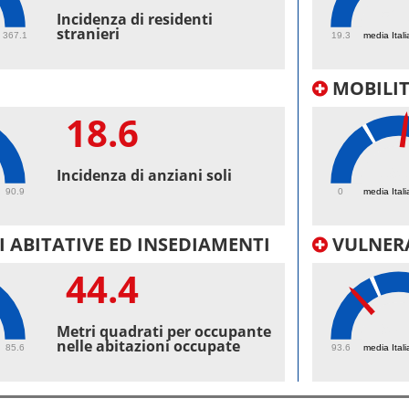
52.
Incidenza di residenti
stranieri
367.1
19.3
media Itali
MOBILI
18.6
39.
Incidenza di anziani soli
90.9
0
media Itali
 ABITATIVE ED INSEDIAMENTI
VULNERA
44.4
97.
Metri quadrati per occupante
nelle abitazioni occupate
85.6
93.6
media Itali