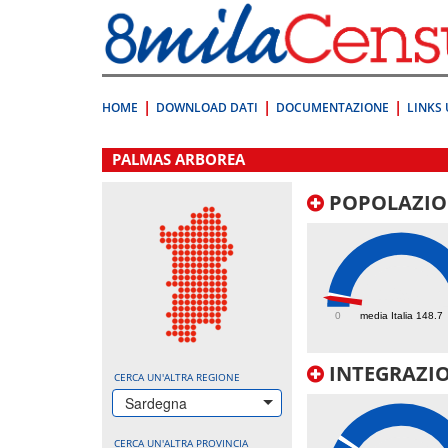
Vai
direttamente
a:
Contenuto
Ricerca
HOME
DOWNLOAD DATI
DOCUMENTAZIONE
LINKS 
.
PALMAS ARBOREA
POPOLAZIO
109.8
0
media Italia 148.7
INTEGRAZIO
CERCA UN'ALTRA REGIONE
Sardegna
CERCA UN'ALTRA PROVINCIA