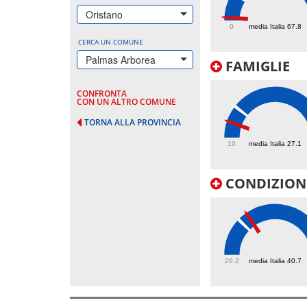
7.4
Oristano
0
media Italia 67.8
CERCA UN COMUNE
Palmas Arborea
FAMIGLIE
CONFRONTA
CON UN ALTRO COMUNE
TORNA ALLA PROVINCIA
18.6
10
media Italia 27.1
CONDIZIONI
44.4
26.2
media Italia 40.7