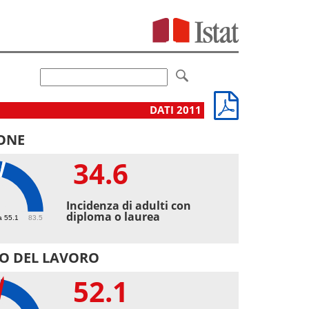
DATI 2011
ONE
34.6
6
Incidenza di adulti con
diploma o laurea
a 55.1
83.5
O DEL LAVORO
52.1