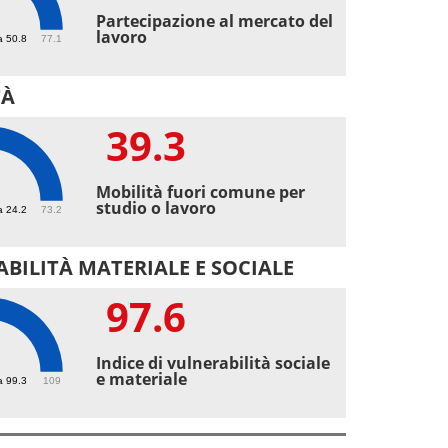
1
Partecipazione al mercato del
lavoro
a 50.8
77.1
TÀ
39.3
3
Mobilità fuori comune per
studio o lavoro
a 24.2
73.2
BILITÀ MATERIALE E SOCIALE
97.6
6
Indice di vulnerabilità sociale
e materiale
a 99.3
109