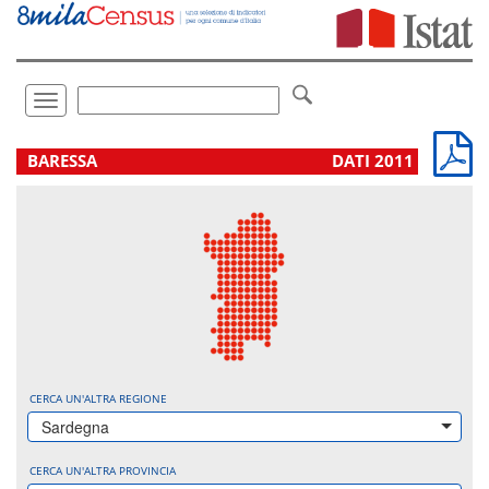
Vai
direttamente
a:
Contenuto
Ricerca
Toggle
navigation
.
BARESSA
DATI 2011
CERCA UN'ALTRA REGIONE
Sardegna
CERCA UN'ALTRA PROVINCIA