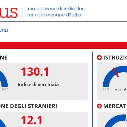
UTILI
NE
ISTRUZI
130.1
39.
Indice di vecchiaia
2850
16.5
media Itali
NE DEGLI STRANIERI
MERCAT
12.1