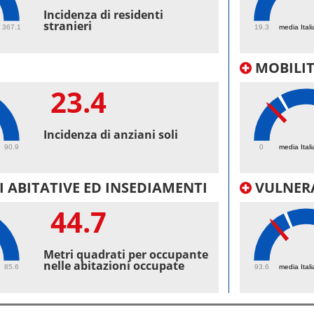
55.
Incidenza di residenti
stranieri
367.1
19.3
media Itali
MOBILI
23.4
17.
Incidenza di anziani soli
90.9
0
media Itali
 ABITATIVE ED INSEDIAMENTI
VULNERA
44.7
97.
Metri quadrati per occupante
nelle abitazioni occupate
85.6
93.6
media Itali