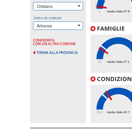
12.1
Oristano
0
media Italia 67.8
CERCA UN COMUNE
Arborea
FAMIGLIE
CONFRONTA
CON UN ALTRO COMUNE
TORNA ALLA PROVINCIA
23.4
10
media Italia 27.1
CONDIZIONI
44.7
26.2
media Italia 40.7