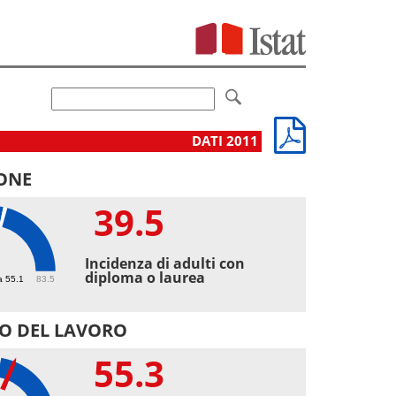
DATI 2011
ONE
39.5
5
Incidenza di adulti con
diploma o laurea
a 55.1
83.5
O DEL LAVORO
55.3