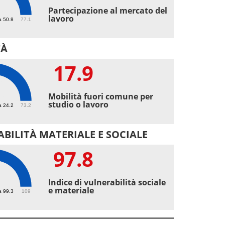
3
Partecipazione al mercato del
lavoro
a 50.8
77.1
TÀ
17.9
9
Mobilità fuori comune per
studio o lavoro
a 24.2
73.2
BILITÀ MATERIALE E SOCIALE
97.8
8
Indice di vulnerabilità sociale
e materiale
a 99.3
109