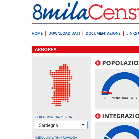
Vai
direttamente
a:
Contenuto
Ricerca
HOME
DOWNLOAD DATI
DOCUMENTAZIONE
LINKS 
.
ARBOREA
POPOLAZIO
130.1
0
media Italia 148.7
INTEGRAZIO
CERCA UN'ALTRA REGIONE
Sardegna
CERCA UN'ALTRA PROVINCIA