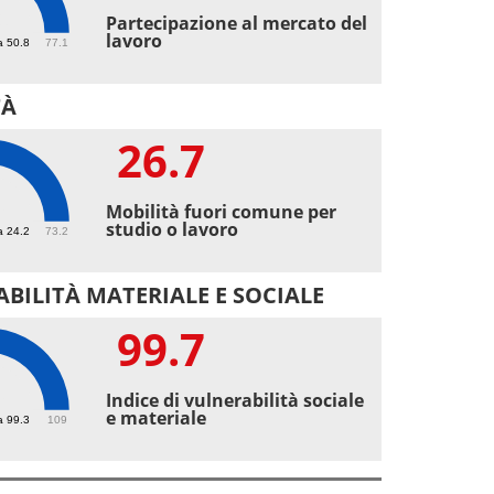
1
Partecipazione al mercato del
lavoro
a 50.8
77.1
TÀ
26.7
7
Mobilità fuori comune per
studio o lavoro
a 24.2
73.2
BILITÀ MATERIALE E SOCIALE
99.7
7
Indice di vulnerabilità sociale
e materiale
a 99.3
109