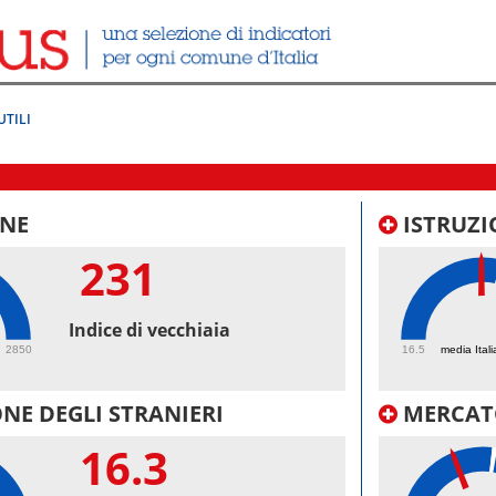
UTILI
NE
ISTRUZI
231
49.
Indice di vecchiaia
2850
16.5
media Itali
NE DEGLI STRANIERI
MERCAT
16.3