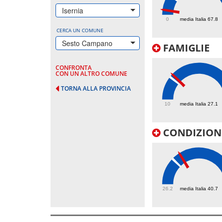
16.3
Isernia
0
media Italia 67.8
CERCA UN COMUNE
Sesto Campano
FAMIGLIE
CONFRONTA
CON UN ALTRO COMUNE
TORNA ALLA PROVINCIA
29.5
10
media Italia 27.1
CONDIZIONI
45.2
26.2
media Italia 40.7