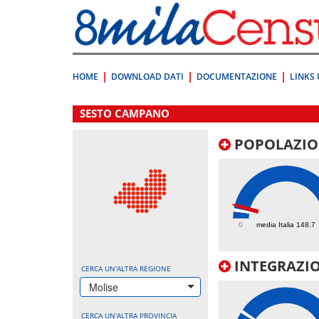
Vai
direttamente
a:
Contenuto
Ricerca
HOME
DOWNLOAD DATI
DOCUMENTAZIONE
LINKS 
.
SESTO CAMPANO
POPOLAZIO
231
0
media Italia 148.7
INTEGRAZIO
CERCA UN'ALTRA REGIONE
Molise
CERCA UN'ALTRA PROVINCIA