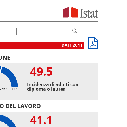
DATI 2011
ONE
49.5
5
Incidenza di adulti con
diploma o laurea
a 55.1
83.5
O DEL LAVORO
41.1