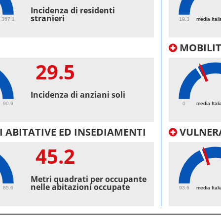
41.
Incidenza di residenti
stranieri
367.1
19.3
media Itali
MOBILI
29.5
26.
Incidenza di anziani soli
90.9
0
media Itali
 ABITATIVE ED INSEDIAMENTI
VULNERA
45.2
99.
Metri quadrati per occupante
nelle abitazioni occupate
85.6
93.6
media Itali