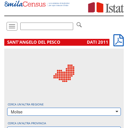
Vai
direttamente
a:
Contenuto
Ricerca
Toggle
navigation
.
SANT'ANGELO DEL PESCO
DATI 2011
CERCA UN'ALTRA REGIONE
Molise
CERCA UN'ALTRA PROVINCIA