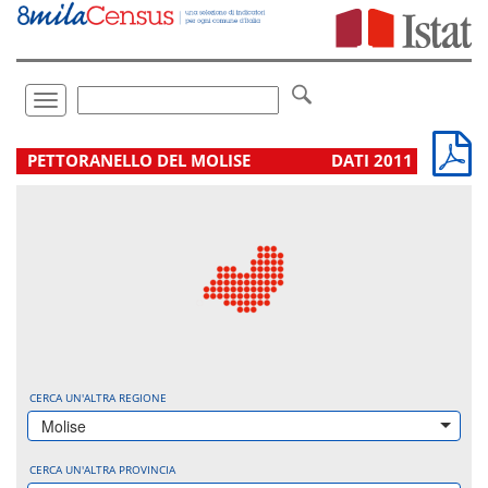
Vai
direttamente
a:
Contenuto
Ricerca
Toggle
navigation
.
PETTORANELLO DEL MOLISE
DATI 2011
CERCA UN'ALTRA REGIONE
Molise
CERCA UN'ALTRA PROVINCIA