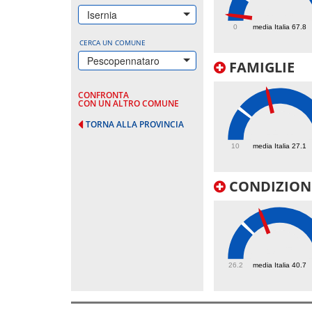
13.3
Isernia
0
media Italia 67.8
CERCA UN COMUNE
Pescopennataro
FAMIGLIE
CONFRONTA
CON UN ALTRO COMUNE
TORNA ALLA PROVINCIA
44.1
10
media Italia 27.1
CONDIZIONI
48.5
26.2
media Italia 40.7