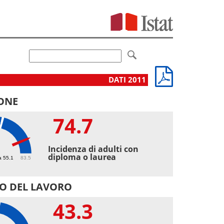
DATI 2011
ONE
74.7
7
Incidenza di adulti con
diploma o laurea
a 55.1
83.5
O DEL LAVORO
43.3