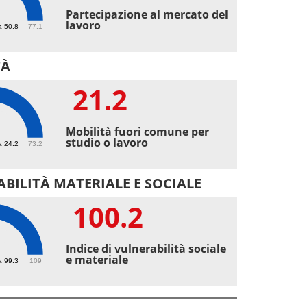
3
Partecipazione al mercato del
lavoro
a 50.8
77.1
TÀ
21.2
2
Mobilità fuori comune per
studio o lavoro
a 24.2
73.2
BILITÀ MATERIALE E SOCIALE
100.2
.2
Indice di vulnerabilità sociale
e materiale
a 99.3
109