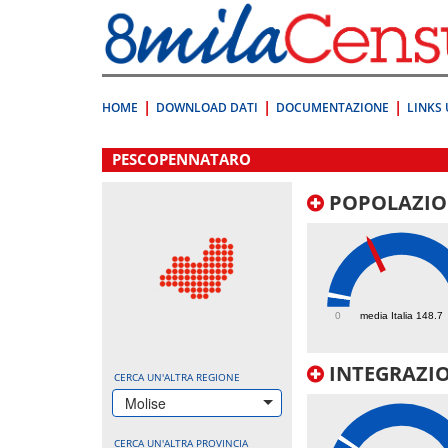
Vai
direttamente
a:
Contenuto
Ricerca
HOME
DOWNLOAD DATI
DOCUMENTAZIONE
LINKS 
.
PESCOPENNATARO
POPOLAZIO
1009.1
0
media Italia 148.7
INTEGRAZIO
CERCA UN'ALTRA REGIONE
Molise
CERCA UN'ALTRA PROVINCIA