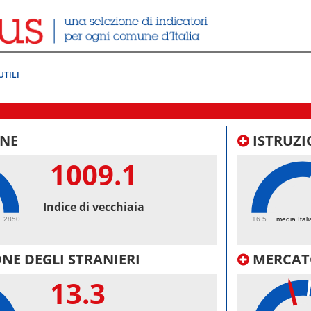
UTILI
NE
ISTRUZI
1009.1
74.
Indice di vecchiaia
2850
16.5
media Itali
NE DEGLI STRANIERI
MERCAT
13.3