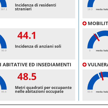
43.
Incidenza di residenti
stranieri
367.1
19.3
media Itali
MOBILI
44.1
21.
Incidenza di anziani soli
90.9
0
media Itali
 ABITATIVE ED INSEDIAMENTI
VULNERA
48.5
100
Metri quadrati per occupante
nelle abitazioni occupate
85.6
93.6
media Itali