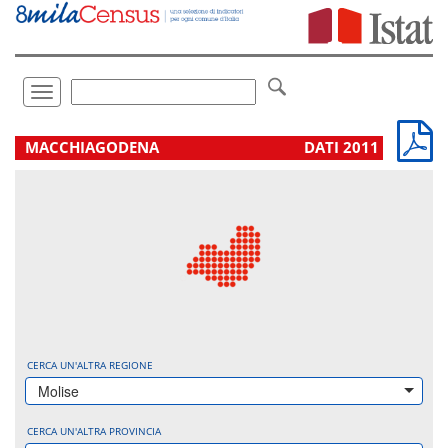
Vai
direttamente
a:
Contenuto
Ricerca
Toggle
navigation
.
MACCHIAGODENA
DATI 2011
CERCA UN'ALTRA REGIONE
Molise
CERCA UN'ALTRA PROVINCIA