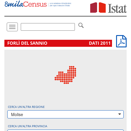
Vai
direttamente
a:
Contenuto
Ricerca
Toggle
navigation
.
FORLÌ DEL SANNIO
DATI 2011
CERCA UN'ALTRA REGIONE
Molise
CERCA UN'ALTRA PROVINCIA