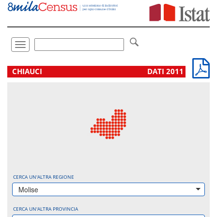
Vai
direttamente
a:
Contenuto
Ricerca
Toggle
navigation
.
CHIAUCI
DATI 2011
CERCA UN'ALTRA REGIONE
Molise
CERCA UN'ALTRA PROVINCIA