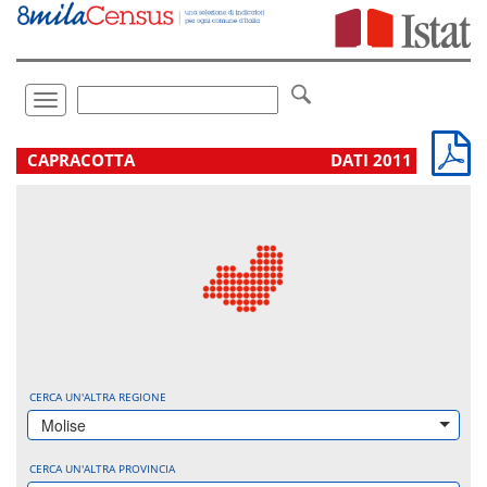
Vai
direttamente
a:
Contenuto
Ricerca
Toggle
navigation
.
CAPRACOTTA
DATI 2011
CERCA UN'ALTRA REGIONE
Molise
CERCA UN'ALTRA PROVINCIA