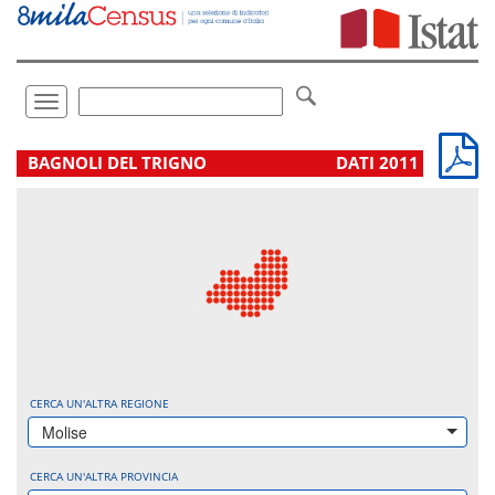
Vai
direttamente
a:
Contenuto
Ricerca
Toggle
navigation
.
BAGNOLI DEL TRIGNO
DATI 2011
CERCA UN'ALTRA REGIONE
Molise
CERCA UN'ALTRA PROVINCIA