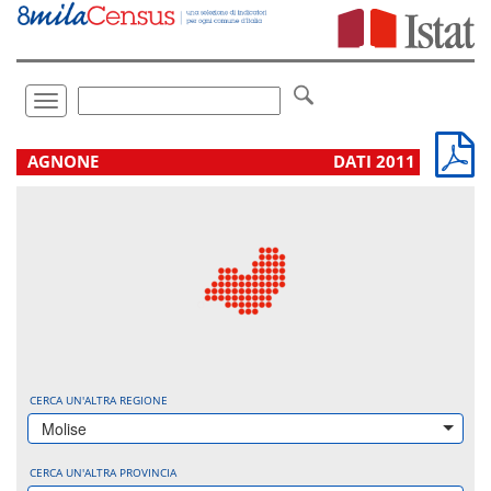
Vai
direttamente
a:
Contenuto
Ricerca
Toggle
navigation
.
AGNONE
DATI 2011
CERCA UN'ALTRA REGIONE
Molise
CERCA UN'ALTRA PROVINCIA