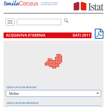
Vai
direttamente
a:
Contenuto
Ricerca
Toggle
navigation
.
ACQUAVIVA D'ISERNIA
DATI 2011
CERCA UN'ALTRA REGIONE
Molise
CERCA UN'ALTRA PROVINCIA