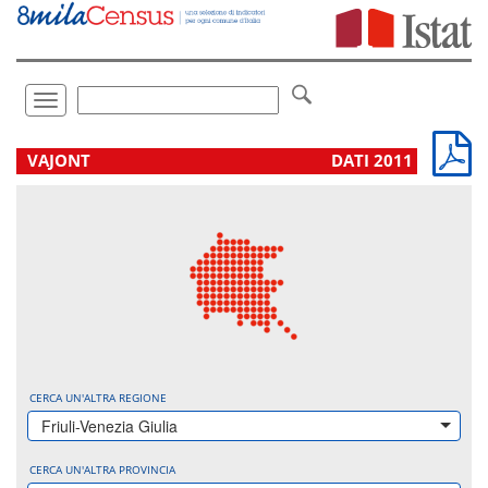
Vai
direttamente
a:
Contenuto
Ricerca
Toggle
navigation
.
VAJONT
DATI 2011
CERCA UN'ALTRA REGIONE
Friuli-Venezia Giulia
CERCA UN'ALTRA PROVINCIA