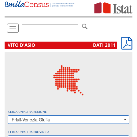
Vai
direttamente
a:
Contenuto
Ricerca
Toggle
navigation
.
VITO D'ASIO
DATI 2011
CERCA UN'ALTRA REGIONE
Friuli-Venezia Giulia
CERCA UN'ALTRA PROVINCIA