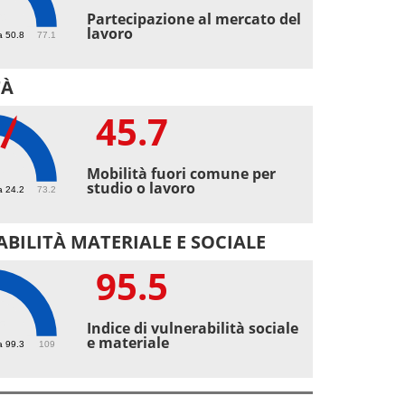
9
Partecipazione al mercato del
lavoro
a 50.8
77.1
TÀ
45.7
7
Mobilità fuori comune per
studio o lavoro
a 24.2
73.2
BILITÀ MATERIALE E SOCIALE
95.5
5
Indice di vulnerabilità sociale
e materiale
a 99.3
109