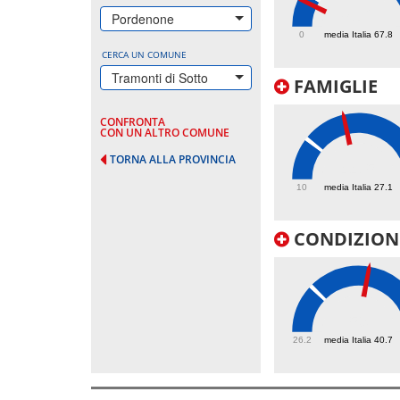
51.2
Pordenone
0
media Italia 67.8
CERCA UN COMUNE
Tramonti di Sotto
FAMIGLIE
CONFRONTA
CON UN ALTRO COMUNE
TORNA ALLA PROVINCIA
44.5
10
media Italia 27.1
CONDIZIONI
59
26.2
media Italia 40.7