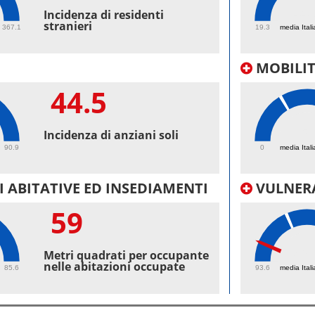
44.
Incidenza di residenti
stranieri
367.1
19.3
media Itali
MOBILI
44.5
45.
Incidenza di anziani soli
90.9
0
media Itali
 ABITATIVE ED INSEDIAMENTI
VULNERA
59
95.
Metri quadrati per occupante
nelle abitazioni occupate
85.6
93.6
media Itali