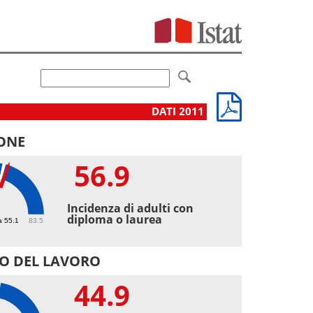
DATI 2011
ONE
56.9
9
Incidenza di adulti con
diploma o laurea
a 55.1
83.5
O DEL LAVORO
44.9