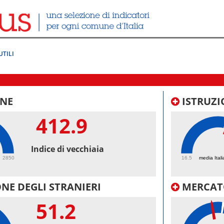
UTILI
NE
ISTRUZI
412.9
56.
Indice di vecchiaia
2850
16.5
media Itali
NE DEGLI STRANIERI
MERCAT
51.2