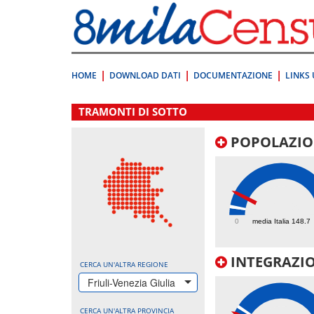
Vai
direttamente
a:
Contenuto
Ricerca
HOME
DOWNLOAD DATI
DOCUMENTAZIONE
LINKS 
.
TRAMONTI DI SOTTO
POPOLAZIO
412.9
0
media Italia 148.7
INTEGRAZIO
CERCA UN'ALTRA REGIONE
Friuli-Venezia Giulia
CERCA UN'ALTRA PROVINCIA