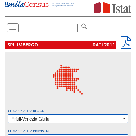
Vai
direttamente
a:
Contenuto
Ricerca
Toggle
navigation
.
SPILIMBERGO
DATI 2011
CERCA UN'ALTRA REGIONE
Friuli-Venezia Giulia
CERCA UN'ALTRA PROVINCIA