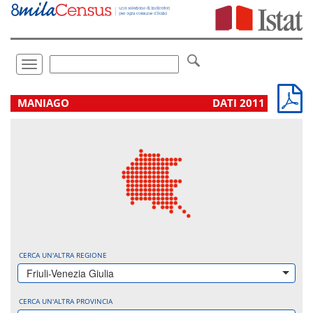
Vai
direttamente
a:
Contenuto
Ricerca
Toggle
navigation
.
MANIAGO
DATI 2011
CERCA UN'ALTRA REGIONE
Friuli-Venezia Giulia
CERCA UN'ALTRA PROVINCIA