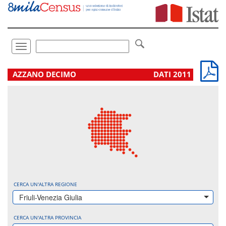
Vai
direttamente
a:
Contenuto
Ricerca
Toggle
navigation
.
AZZANO DECIMO
DATI 2011
CERCA UN'ALTRA REGIONE
Friuli-Venezia Giulia
CERCA UN'ALTRA PROVINCIA