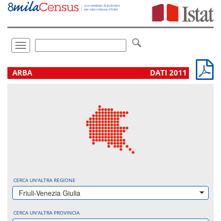
Vai
direttamente
a:
Contenuto
Ricerca
Toggle
navigation
.
ARBA
DATI 2011
CERCA UN'ALTRA REGIONE
Friuli-Venezia Giulia
CERCA UN'ALTRA PROVINCIA