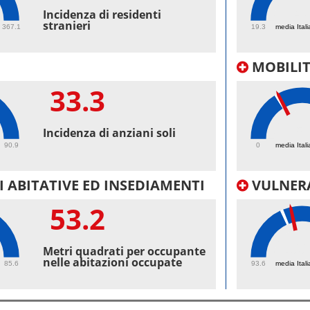
40
Incidenza di residenti
stranieri
367.1
19.3
media Itali
MOBILI
33.3
25.
Incidenza di anziani soli
90.9
0
media Itali
 ABITATIVE ED INSEDIAMENTI
VULNERA
53.2
100
Metri quadrati per occupante
nelle abitazioni occupate
85.6
93.6
media Itali