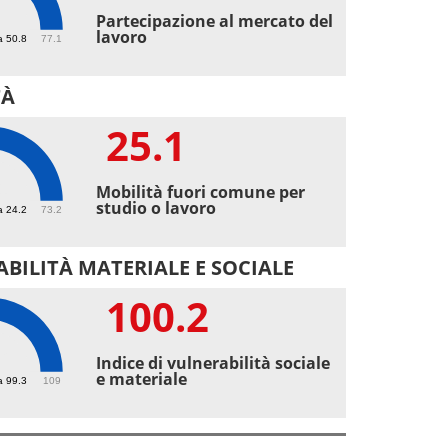
Partecipazione al mercato del
lavoro
a 50.8
77.1
TÀ
25.1
1
Mobilità fuori comune per
studio o lavoro
a 24.2
73.2
BILITÀ MATERIALE E SOCIALE
100.2
.2
Indice di vulnerabilità sociale
e materiale
a 99.3
109