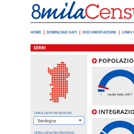
Vai
direttamente
a:
Contenuto
Ricerca
HOME
DOWNLOAD DATI
DOCUMENTAZIONE
LINKS 
.
SERRI
POPOLAZIO
235.1
0
media Italia 148.7
INTEGRAZIO
CERCA UN'ALTRA REGIONE
Sardegna
CERCA UN'ALTRA PROVINCIA