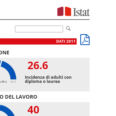
DATI 2011
ONE
26.6
6
Incidenza di adulti con
diploma o laurea
a 55.1
83.5
O DEL LAVORO
40