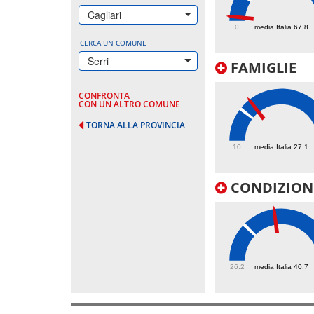
10.4
Cagliari
0
media Italia 67.8
CERCA UN COMUNE
Serri
FAMIGLIE
CONFRONTA
CON UN ALTRO COMUNE
TORNA ALLA PROVINCIA
33.3
10
media Italia 27.1
CONDIZIONI
53.2
26.2
media Italia 40.7