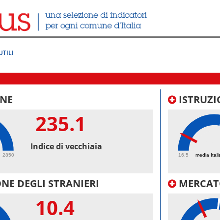
UTILI
NE
ISTRUZI
235.1
26.
Indice di vecchiaia
2850
16.5
media Itali
NE DEGLI STRANIERI
MERCAT
10.4