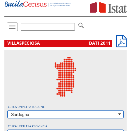
Vai
direttamente
a:
Contenuto
Ricerca
Toggle
navigation
.
VILLASPECIOSA
DATI 2011
CERCA UN'ALTRA REGIONE
Sardegna
CERCA UN'ALTRA PROVINCIA