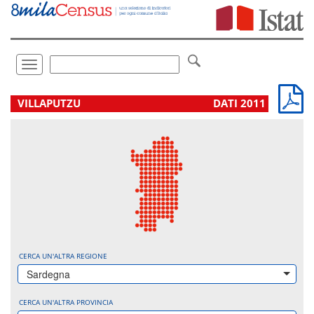
Vai
direttamente
a:
Contenuto
Ricerca
Toggle
navigation
.
VILLAPUTZU
DATI 2011
CERCA UN'ALTRA REGIONE
Sardegna
CERCA UN'ALTRA PROVINCIA