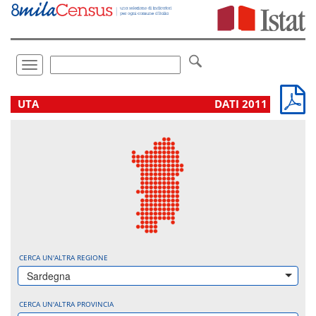
Vai
direttamente
a:
Contenuto
Ricerca
Toggle
navigation
.
UTA
DATI 2011
CERCA UN'ALTRA REGIONE
Sardegna
CERCA UN'ALTRA PROVINCIA