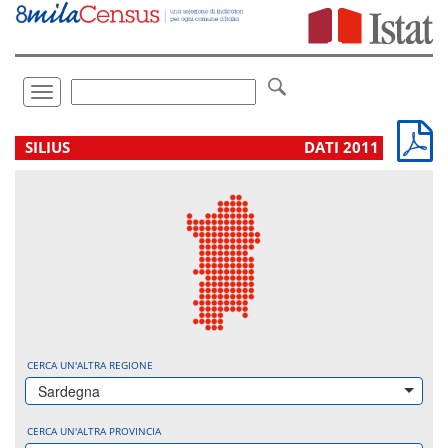
Vai
direttamente
a:
Contenuto
Ricerca
Toggle
navigation
.
SILIUS
DATI 2011
CERCA UN'ALTRA REGIONE
Sardegna
CERCA UN'ALTRA PROVINCIA