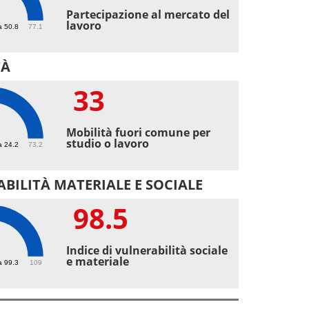
5
Partecipazione al mercato del
lavoro
a 50.8
77.1
TÀ
33
Mobilità fuori comune per
studio o lavoro
a 24.2
73.2
BILITÀ MATERIALE E SOCIALE
98.5
5
Indice di vulnerabilità sociale
e materiale
a 99.3
109