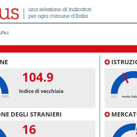
UTILI
NE
ISTRUZI
104.9
40.
Indice di vecchiaia
2850
16.5
media Itali
NE DEGLI STRANIERI
MERCAT
16