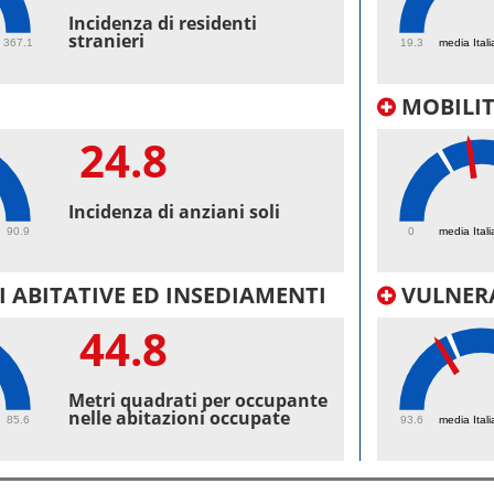
53.
Incidenza di residenti
stranieri
367.1
19.3
media Itali
MOBILI
24.8
33
Incidenza di anziani soli
90.9
0
media Itali
 ABITATIVE ED INSEDIAMENTI
VULNERA
44.8
98.
Metri quadrati per occupante
nelle abitazioni occupate
85.6
93.6
media Itali