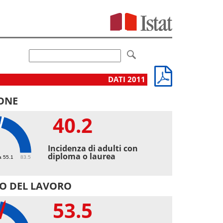
DATI 2011
ONE
40.2
2
Incidenza di adulti con
diploma o laurea
a 55.1
83.5
O DEL LAVORO
53.5