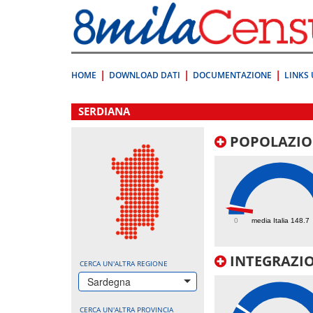
Vai
direttamente
a:
Contenuto
Ricerca
HOME
DOWNLOAD DATI
DOCUMENTAZIONE
LINKS 
.
SERDIANA
POPOLAZIO
104.9
0
media Italia 148.7
INTEGRAZIO
CERCA UN'ALTRA REGIONE
Sardegna
CERCA UN'ALTRA PROVINCIA